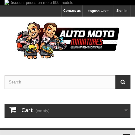
Contact us
Sign in
English GB
Cart
(empty)