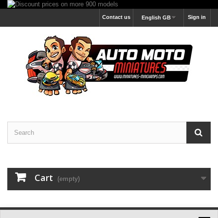
Contact us
Sign in
English GB
Cart
(empty)