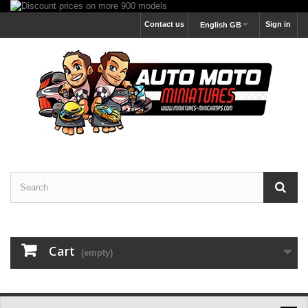
Contact us
Sign in
English GB
Cart
(empty)