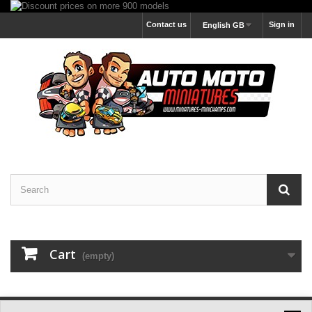
Contact us
Sign in
English GB
Cart
(empty)