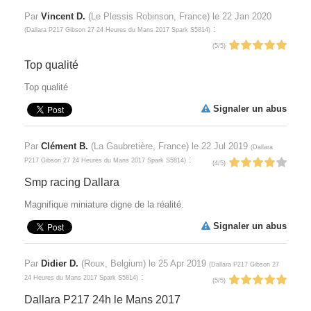
Par
Vincent D.
(Le Plessis Robinson, France) le
22 Jan 2020
:
(
Dallara P217 Gibson 27 24 Heures du Mans 2017 Spark S5814
)
(
5
/
5
)
Top qualité
Top qualité
Signaler un abus
Par
Clément B.
(La Gaubretière, France) le
22 Jul 2019
(
Dallara
:
P217 Gibson 27 24 Heures du Mans 2017 Spark S5814
)
(
4
/
5
)
Smp racing Dallara
Magnifique miniature digne de la réalité.
Signaler un abus
Par
Didier D.
(Roux, Belgium) le
25 Apr 2019
(
Dallara P217 Gibson 27
:
24 Heures du Mans 2017 Spark S5814
)
(
5
/
5
)
Dallara P217 24h le Mans 2017