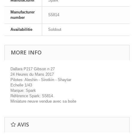
Manufacturer
Spark
Manufacturer
S5814
number
Availabilitie
Soldout
MORE INFO
Dallara P217 Gibson n 27
24 Heures du Mans 2017
Pilotes: Aleshin - Sirotkin - Shaytar
Echelle 1/43
Marque: Spark
Référence Spark: S5814
Miniature neuve vendue avec sa boite
AVIS