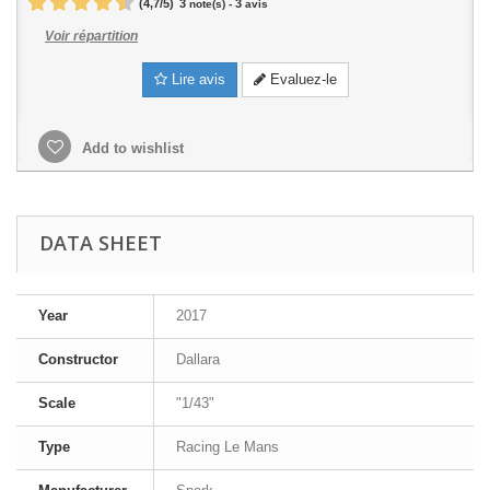
(
4,7
/
5
)
3
3
note(s) -
avis
Voir répartition
Lire avis
Evaluez-le
Add to wishlist
DATA SHEET
Year
2017
Constructor
Dallara
Scale
"1/43"
Type
Racing Le Mans