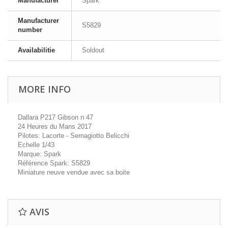
Manufacturer
Spark
Manufacturer
S5829
number
Availabilitie
Soldout
MORE INFO
Dallara P217 Gibson n 47
24 Heures du Mans 2017
Pilotes: Lacorte - Sernagiotto Belicchi
Echelle 1/43
Marque: Spark
Référence Spark: S5829
Miniature neuve vendue avec sa boite
AVIS