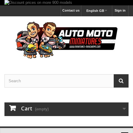
Contact us
Sign in
English GB
Cart
(empty)