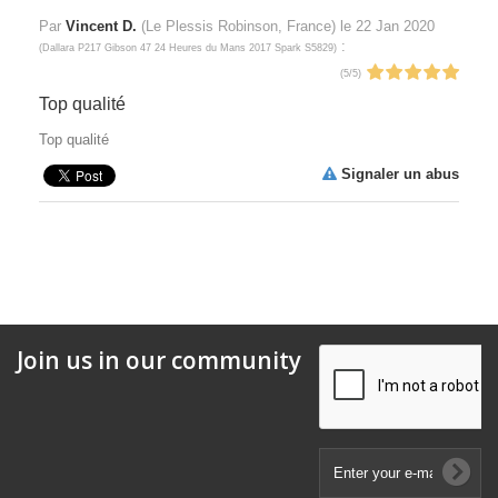
Par
Vincent D.
(Le Plessis Robinson, France) le
22 Jan 2020
:
(
Dallara P217 Gibson 47 24 Heures du Mans 2017 Spark S5829
)
(
5
/
5
)
Top qualité
Top qualité
Signaler un abus
Join us in our community