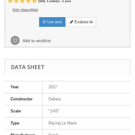
(
5
/
5
)
1
1
note(s) -
avis
Voir répartition
Lire avis
Evaluez-le
Add to wishlist
DATA SHEET
Year
2017
Constructor
Dallara
Scale
"1/43"
Type
Racing Le Mans