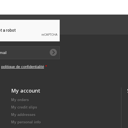
a
politique de confidentialité
*
My account
My orders
My credit slips
My addresses
My personal info