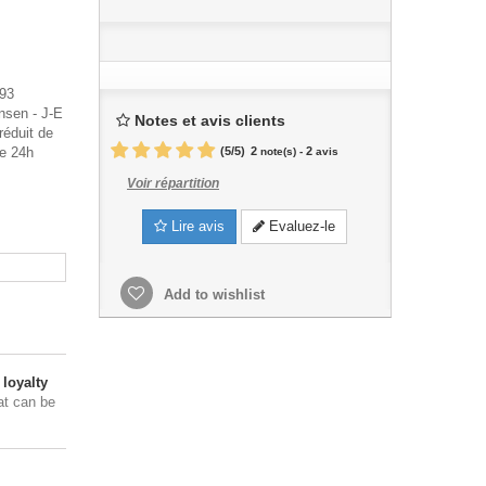
 93
nsen - J-E
Notes et avis clients
éduit de
le 24h
(
5
/
5
)
2
2
note(s) -
avis
Voir répartition
Lire avis
Evaluez-le
Add to wishlist
loyalty
at can be