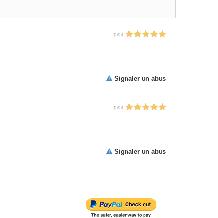
(
5
/
5
)
Signaler un abus
(
5
/
5
)
Signaler un abus