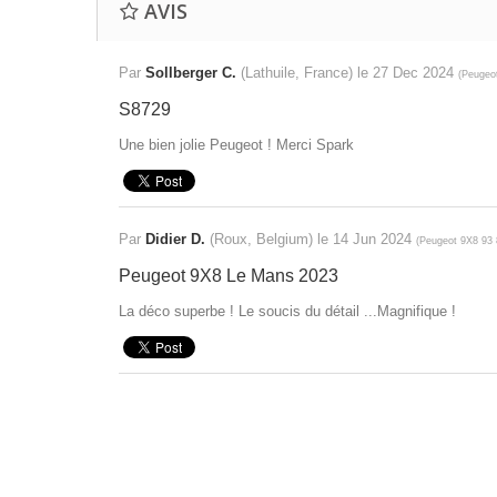
AVIS
Par
Sollberger C.
(Lathuile, France) le
27 Dec 2024
(
Peugeo
S8729
Une bien jolie Peugeot ! Merci Spark
Par
Didier D.
(Roux, Belgium) le
14 Jun 2024
(
Peugeot 9X8 93
Peugeot 9X8 Le Mans 2023
La déco superbe ! Le soucis du détail ...Magnifique !