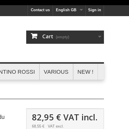
Contact us
English GB
Sign in
Cart
(empty)
NTINO ROSSI
VARIOUS
NEW !
82,95 €
VAT incl.
du
68,55 €
VAT excl.