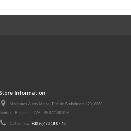
Store Information
Miniatures Autos Motos, Rue de Burhaimont 120, 6880
Bertrix - Belgique - TVA : BE0771481976
Call us now:
+32 (0)473 19 07 43