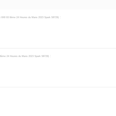
:
t 9X8 93 8ème 24 Heures du Mans 2023 Spark S8729
)
:
 8ème 24 Heures du Mans 2023 Spark S8729
)