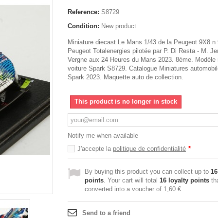
Reference:
S8729
Condition:
New product
Miniature diecast Le Mans 1/43 de la Peugeot 9X8 n
Peugeot Totalenergies pilotée par P. Di Resta - M. Je
Vergne aux 24 Heures du Mans 2023. 8ème. Modèle r
voiture Spark S8729. Catalogue Miniatures automobi
Spark 2023. Maquette auto de collection.
This product is no longer in stock
Notify me when available
J'accepte la
politique de confidentialité
*
By buying this product you can collect up to
16
points
. Your cart will total
16
loyalty points
th
converted into a voucher of
1,60 €
.
Send to a friend