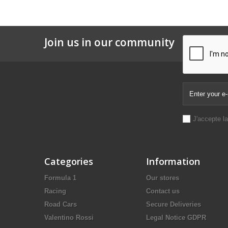
Join us in our community
J'accepte l
Categories
Information
Formula 1
Our stores
Racing
Contact us
Road Cars
Secure Deliveries
Valentino Rossi
Legal Notice GDPR