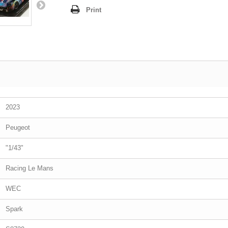
Print
2023
Peugeot
"1/43"
Racing Le Mans
WEC
Spark