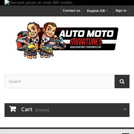
Contact us
Sign in
English GB
Cart
(empty)