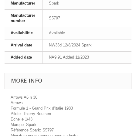
Manufacturer
Spark
Manufacturer
S5797
number
Availabilitie
Available
Arrival date
NW33d 12/8/2024 Spark
Added date
NA9.91 Added 11/2023
MORE INFO
Arrows A6 n 30
Arrows
Formule 1 - Grand Prix d'Italie 1983
Pilote: Thierry Boutsen
Echelle 1/43
Marque: Spark
Référence Spark: S5797
Miniature neuve vendue avec sa boite