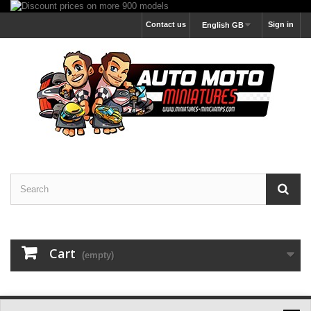
Contact us
Sign in
English GB
Cart
(empty)