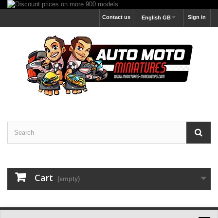
Contact us
Sign in
English GB
Cart
(empty)