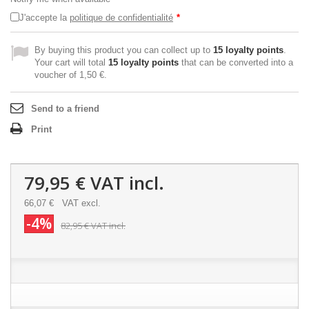
J'accepte la
politique de confidentialité
*
By buying this product you can collect up to
15
loyalty points
.
Your cart will total
15
loyalty points
that can be converted into a
voucher of
1,50 €
.
Send to a friend
Print
79,95 €
VAT incl.
66,07 €
VAT excl.
-4%
82,95 €
VAT incl.