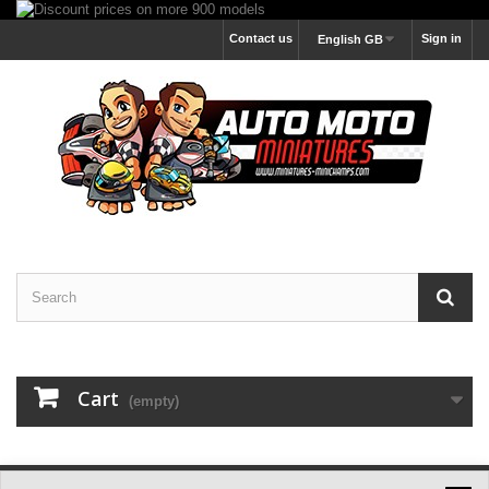
Contact us
Sign in
English GB
Cart
(empty)