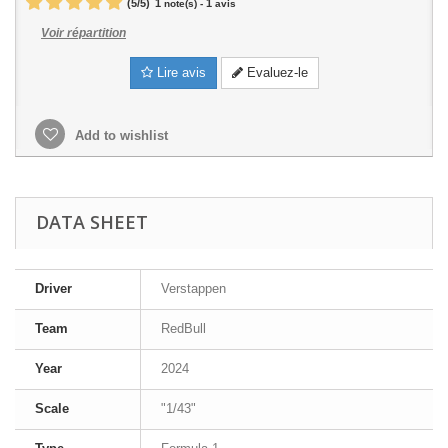
(
5
/
5
)
1
1
note(s) -
avis
Voir répartition
Lire avis
Evaluez-le
Add to wishlist
DATA SHEET
Driver
Verstappen
Team
RedBull
Year
2024
Scale
"1/43"