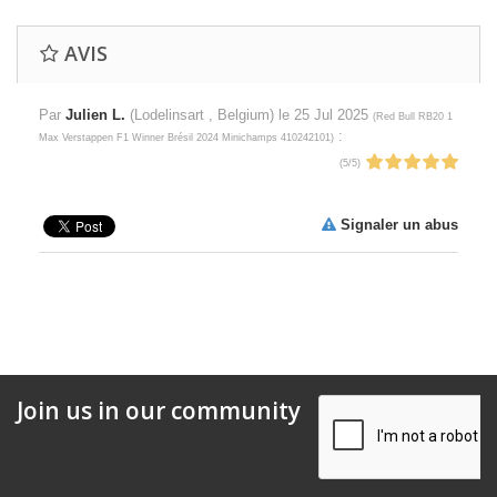
AVIS
Par
Julien L.
(Lodelinsart , Belgium) le
25 Jul 2025
(
Red Bull RB20 1
:
Max Verstappen F1 Winner Brésil 2024 Minichamps 410242101
)
(
5
/
5
)
Signaler un abus
Join us in our community