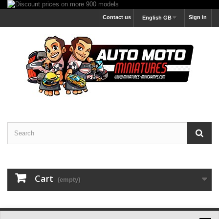
Contact us
Sign in
English GB
Cart
(empty)